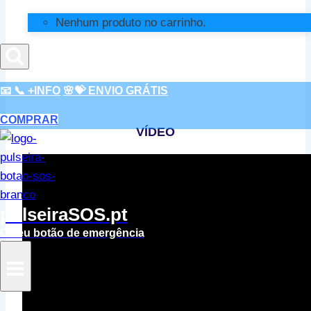
Nenhum produto no carrinho.
📧
📞 +INFO
🌸💝
ENVIO GRÁTIS
COMPRAR
VÍDEO
pulseiraSOS.pt
O seu botão de emergência